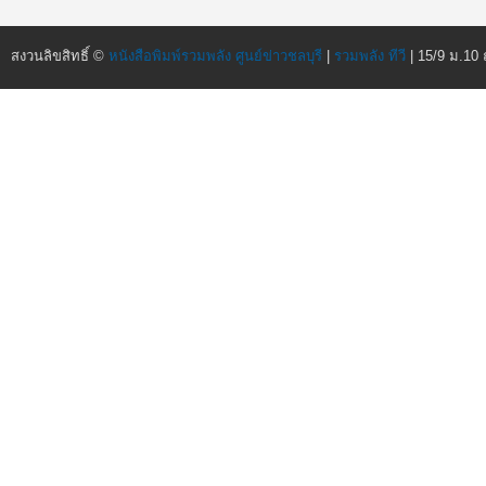
สงวนลิขสิทธิ์ ©
หนังสือพิมพ์รวมพลัง ศูนย์ข่าวชลบุรี
|
รวมพลัง ทีวี
| 15/9 ม.10 