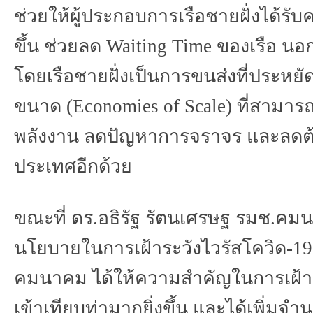
ช่วยให้ผู้ประกอบการเรือชายฝั่งได้รั
ขึ้น
ช่วยลด
Waiting Time
ของเรือ
นอก
โดยเรือชายฝั่งเป็นการขนส่งที่ประหยั
ขนาด
(Economies of Scale)
ที่สามาร
พลังงาน
ลดปัญหาการจราจร
และลดต้
ประเทศอีกด้วย
ขณะที่
ดร
.
อธิรัฐ
รัตนเศรษฐ
รมช
.
คมน
นโยบายในการเฝ้าระวังไวรัสโควิด
-1
คมนาคม
ได้ให้ความสำคัญในการเฝ้าระ
เข้าเทียบท่ามากยิ่งขึ้น
และได้เพิ่มจำ