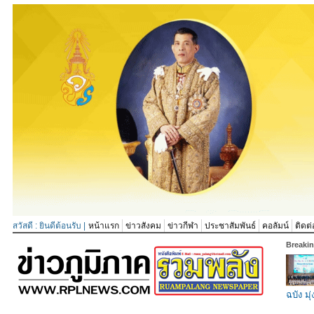
สวัสดี : ยินดีต้อนรับ |
หน้าแรก
ข่าวสังคม
ข่าวกีฬา
ประชาสัมพันธ์
คอลัมน์
ติดต่
Breaki
ฉบัง มุ