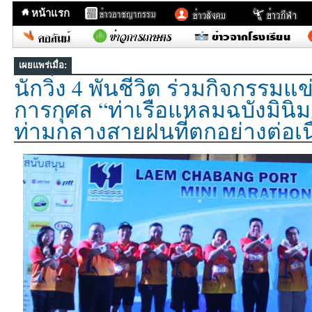
หน้าแรก
เผยแพร่เมื่อ:
นักวิ่ง 4 พันชีวิต ร่วมกิจกรรมแข่
การกุศล “ท่าเรือแหลมฉบังมินิ
ท่ามกลางสายฝนที่ตกอย่างต่อเนื