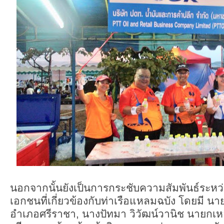
นอกจากนั้นยังเป็นการกระชับความสัมพันธ์ระห
เอกชนที่เกี่ยวข้องกับท่าเรือแหลมฉบัง โดยมี นาย
อำเภอศรีราชา, นางปัทมา วิวัฒน์วานิช นายกเ