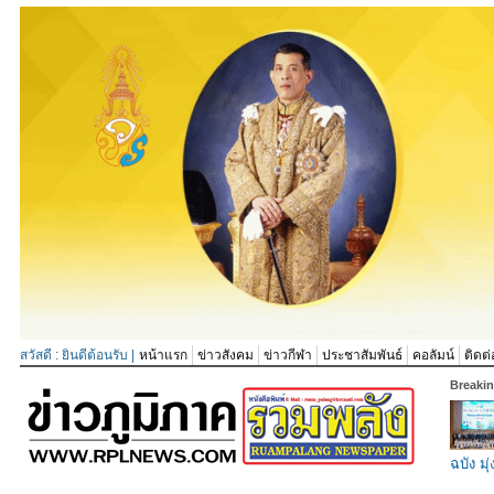
สวัสดี : ยินดีต้อนรับ |
หน้าแรก
ข่าวสังคม
ข่าวกีฬา
ประชาสัมพันธ์
คอลัมน์
ติดต่
Breaki
ฉบัง มุ