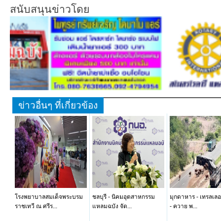
สนับสนุนข่าวโดย
ข่าวอื่นๆ ที่เกี่ยวข้อง
โรงพยาบาลสมเด็จพระบรม
ชลบุรี - นิคมอุตสาหกรรม
มุกดาหาร - เทรลเลอ
ราชเทวี ณ ศรีร...
แหลมฉบัง จัด...
- ควาย พ...