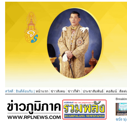
สวัสดี : ยินดีต้อนรับ |
หน้าแรก
ข่าวสังคม
ข่าวกีฬา
ประชาสัมพันธ์
คอลัมน์
ติดต่
Breaki
ฉบัง มุ