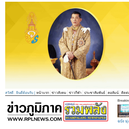
สวัสดี : ยินดีต้อนรับ |
หน้าแรก
ข่าวสังคม
ข่าวกีฬา
ประชาสัมพันธ์
คอลัมน์
ติดต่
Breaki
ฉบัง มุ