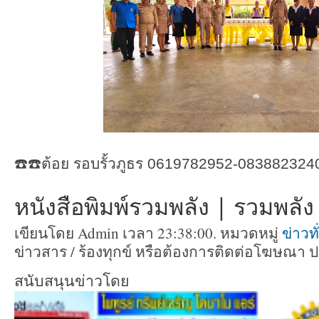
☎️☎️ต้อย​ รอบ​รั้ว​ภูธร​ 0619782952​-0838823240
หนังสือพิมพ์รวมพลัง | รวมพลัง ท
เขียนโดย Admin เวลา 23:38:00. หมวดหมู่
ข่าวท
ข่าวสาร / ร้องทุกข์ หรือต้องการติดต่อโฆษณา 
สนับสนุนข่าวโดย