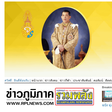
สวัสดี : ยินดีต้อนรับ |
หน้าแรก
ข่าวสังคม
ข่าวกีฬา
ประชาสัมพันธ์
คอลัมน์
ติดต่
Breaki
ฉบัง มุ