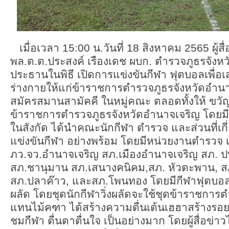
เมื่อเวลา 15:00 น.วันที่ 18 สิงหาคม 2565 ผู้สื
พล.ต.ต.ประสงค์ เรืองเดช ผบก. ตำรวจภูธรจังห
ประธานในพิธี เปิดการแข่งขันกีฬา ฟุตบอลเพื่อ
ร่างกายให้แก่ข้าราชการตำรวจภูธรจังหวัดอำ
สมัครสมานสามัคคี ในหมู่คณะ ตลอดทั้งให้ ขวัญ
ข้าราชการตำรวจภูธรจังหวัดอำนาจเจริญ โดยมี
ในสังกัด ได้นำคณะนักกีฬา ตำรวจ และส่วนที่เกี่
แข่งขันกีฬา อย่างพร้อม โดยมีหน่วยงานตำรวจ เข้
ภว.จว.อำนาจเจริญ สภ.เมืองอำนาจเจริญ สภ. 
สภ.ชานุมาน สภ.เสนางคนิคม,สภ. หัวตะพาน, สภ
สภ.ปลาค๊าว, และสภ.โพนทอง โดยมีกีฬาฟุตบอลกี
ผลัด โดยชุดนักกีฬาวิ่งผลัดจะใช้ชุดข้าราชการต
แทนไม้คฑา ได้สร้างความตื่นเต้นเฮฮาสร้างรอยย
ชมกีฬา ตื่นตาตื่นใจ เป็นอย่างมาก โดยผู้สื่อข่