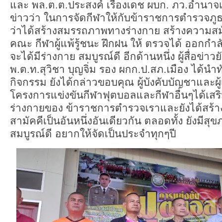
และ พล.ต.ต.ประสงค์ เรืองเดช ผบก. ภว.อำนาจเจริ
ข่าวว่า ในการจัดกีฬาให้กับข้าราชการตำรวจภูธร
ว่าได้สร้างสมรรถภาพทางร่างกาย สร้างความสม
คณะ กีฬาผู้แพ้รู้ชนะ ฝึกฝน ให้ ตรวจได้ ออกกำลั
จะได้มีร่างกาย สมบูรณ์ดี อีกด้านหนึ่ง ผู้สื่อข่า
พ.ต.ท.สุวิชา บุญจิ่ม รอง ผกก.ป.สภ.เมือง ได้นำท
กิจกรรม ยังได้กล่าวขอบคุณ ผู้บังคับบัญชาและผู้เก
โครงการแข่งขันกีฬาฟุตบอลและกีฬาอื่นๆได้เส
ร่างกายของ ข้าราชการตำรวจเราและยังได้สร
สามัคคีเป็นอันหนึ่งอันเดียวกัน ตลอดทั้ง ยังมีส
สมบูรณ์ดี อยากให้จัดเป็นประจำทุกๆปี