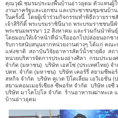
คุณวุฒิ ชมรมประมงพื้นบ้านอ่าวอุดม ตัวแทนผู้
งานภาครัฐและเอกชน และประชาชนชุมชนบ้านอ่
ในครั้งนี้ โดยผู้เข้าร่วมกิจกรรมทำพิธีถวายรา
เจ้าสิริกิติ์ พระบรมราชินีนาถ พระบรมราชชนนีพั
พระชนมพรรษา 12 สิงหาคม และร่วมกันนำพันธุ์สั
โดยมอบให้เจ้าหน้าที่นำเรือออกไปปล่อยนอกชายฝั่
รับการสนับสนุนจากหน่วยงานต่างๆ ได้แก่ คณ
แห่งชาติ สถาบันวิจัยอาหารสัตว์น้ำชายฝั่ง สถ
หน่วยบริหารจัดการประมงอ่างศิลา กรมประมงศร
จำกัด (มหาชน) บริษัท เอสโซ่ (ประเทศไทย) จำ
ปตท. จำกัด (มหาชน) บริษัท เคอร์รี่ สยามซีพอร์
สหกิจ จำกัด บริษัท คูเวต ปิโตเลี่ยม เอวิเอชั่น
สยามคอมเมอร์เชียล ซีพอร์ท จำกัด บริษัท เจซี 
บริษัท มาโคโปโล จำกัด ร้านอาหารเฒ่าทะเ
บ้านอ่าวอุดม