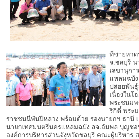
ที่ชายหาด
จ.ชลบุรี น
เลขานุกา
แหลมฉบัง
ปล่อยพันธุ
เนื่องในโ
พระชนมพร
ริกิติ์ พ
ราชชนนีพันปีหลวง พร้อมด้วย รองนายกฯ ธานี เก
นายกเทศมนตรีนครแหลมฉบัง สจ.อัมพล บุญช
องค์การบริหารส่วนจังหวัดชลบุรี คณะผู้บริหาร