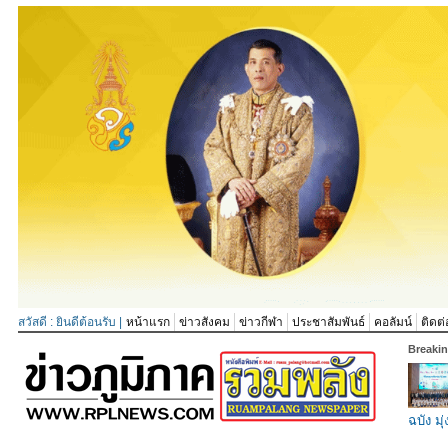
สวัสดี : ยินดีต้อนรับ |
หน้าแรก
ข่าวสังคม
ข่าวกีฬา
ประชาสัมพันธ์
คอลัมน์
ติดต่
Breaki
ฉบัง มุ