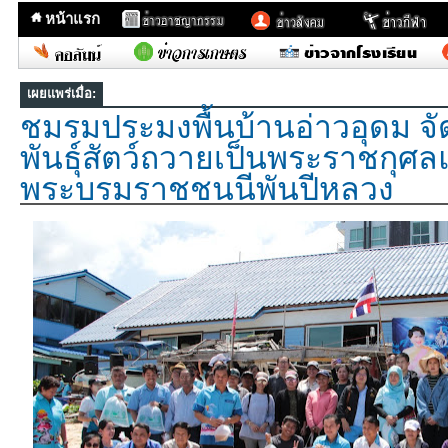
หน้าแรก
เผยแพร่เมื่อ:
ชมรมประมงพื้นบ้านอ่าวอุดม จ
พันธุ์สัตว์ถวายเป็นพระราชกุศล
พระบรมราชชนนีพันปีหลวง