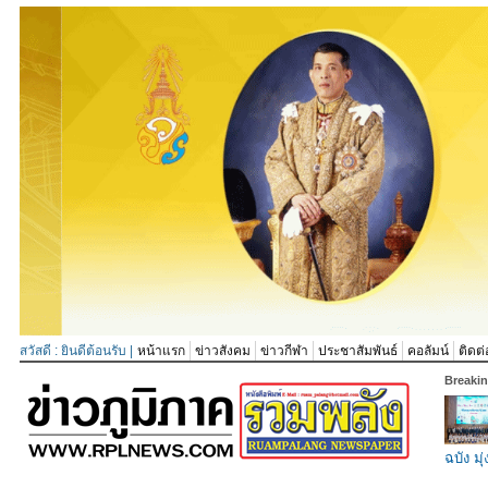
สวัสดี : ยินดีต้อนรับ |
หน้าแรก
ข่าวสังคม
ข่าวกีฬา
ประชาสัมพันธ์
คอลัมน์
ติดต่
Breaki
ฉบัง มุ