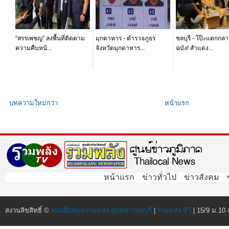
“สรรเพชญ” ลงพื้นที่ติดตาม
มุกดาหาร - ตำรวจภูธร
ชลบุรี - โป๊ะแตกก
ความคืบหน้...
จังหวัดมุกดาหาร...
ฉบัง! สำแดง...
บทความใหม่กว่า
หน้าแรก
หน้าแรก
ข่าวทั่วไป
ข่าวสังคม
สงวนลิขสิทธิ์ ©
หนังสือพิมพ์รวมพลัง ศูนย์ข่าวชลบุรี
|
รวมพลัง ทีวี
| 15/9 ม.10 