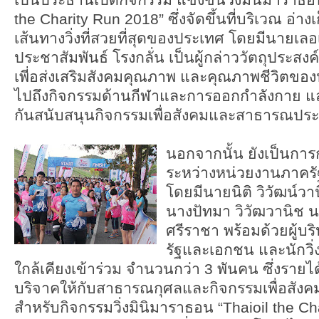
the Charity Run 2018” ซึ่งจัดขึ้นที่บริเวณ อ่า
เส้นทางวิ่งที่สวยที่สุดของประเทศ โดยมีนายเลอเ
ประชาสัมพันธ์ โรงกลั่น เป็นผู้กล่าววัตถุประสง
เพี่อส่งเสริมสังคมคุณภาพ และคุณภาพชีวิตข
ไปถึงกิจกรรมด้านกีฬาและการออกกำลังกาย แ
กันสนับสนุนกิจกรรมเพื่อสังคมและสาธารณปร
นอกจากนั้น ยังเป็นการ
ระหว่างหน่วยงานภาครัฐ
โดยมีนายนิติ วิวัฒน์ว
นางปัทมา วิวัฒวานิช 
ศรีราชา พร้อมด้วยผู้
รัฐและเอกชน และนักวิ่งท
ใกล้เคียงเข้าร่วม จำนวนกว่า 3 พันคน ซึ่งรายไ
บริจาคให้กับสาธารณกุศลและกิจกรรมเพื่อสังค
สำหรับกิจกรรมวิ่งมินิมาราธอน “Thaioil the Cha