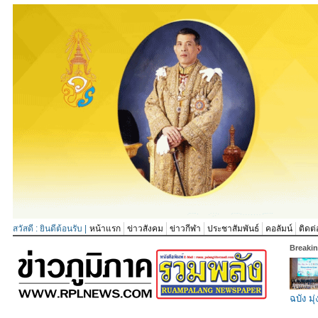
สวัสดี : ยินดีต้อนรับ |
หน้าแรก
ข่าวสังคม
ข่าวกีฬา
ประชาสัมพันธ์
คอลัมน์
ติดต่
Breaki
ฉบัง มุ