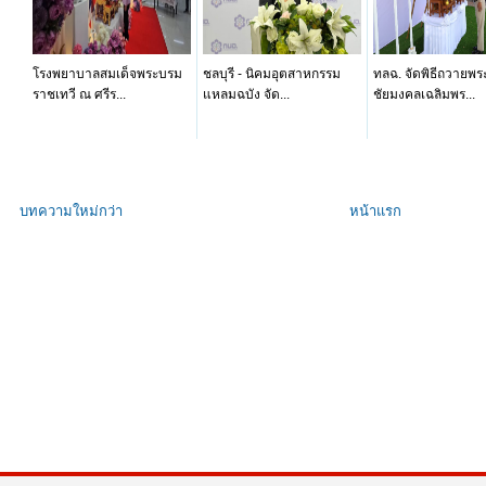
โรงพยาบาลสมเด็จพระบรม
ชลบุรี - นิคมอุตสาหกรรม
ทลฉ. จัดพิธีถวายพร
ราชเทวี ณ ศรีร...
แหลมฉบัง จัด...
ชัยมงคลเฉลิมพร...
บทความใหม่กว่า
หน้าแรก