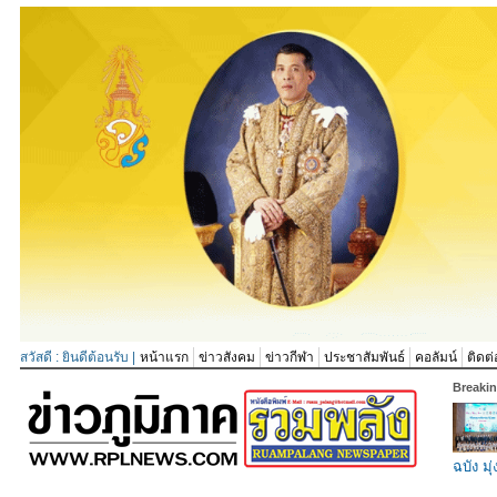
สวัสดี : ยินดีต้อนรับ |
หน้าแรก
ข่าวสังคม
ข่าวกีฬา
ประชาสัมพันธ์
คอลัมน์
ติดต่
Breaki
ฉบัง มุ