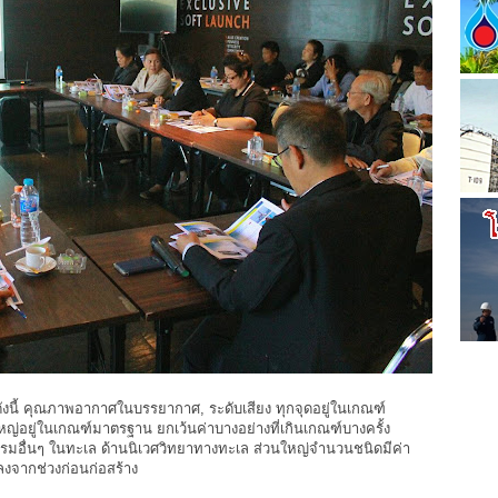
ังนี้ คุณภาพอากาศในบรรยากาศ, ระดับเสียง ทุกจุดอยู่ในเกณฑ์
อยู่ในเกณฑ์มาตรฐาน ยกเว้นค่าบางอย่างที่เกินเกณฑ์บางครั้ง
รมอื่นๆ ในทะเล ด้านนิเวศวิทยาทางทะเล ส่วนใหญ่จำนวนชนิดมีค่า
ลงจากช่วงก่อนก่อสร้าง