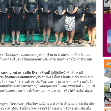
าวเรืองของพ่อมอบต่อชาวบูรพา ” จำนวน 6 พันต้น แก่หัวหน้าส่วน
ห้นำกลับไปดูแลให้ออกดอกบานสะพรั่งพร้อมกันทั่วทั้งมหาวิทยาลัย
าสตราจารย์ ดร.สมนึก ธีระกุลพิศุทธิ์
ผู้ปฏิบัติหน้าที่อธิการบดี
าวเรืองของพ่อมอบต่อชาวบูรพา”
ซึ่งจัดขึ้นที่ เรือนเพาะชำ ข้างหอพัก
ื่อสารองค์กร งานประชาสัมพันธ์ และกองอาคารสถานที่ ร่วมกันจัด
าทสมเด็จพระปรมินทรมหาภูมิพลอดุลยเดช ในหลวงรัชกาลที่ ๙ และได้
และผู้แทนชุมชน รวมทั้งตัวแทนจากคณะต่างๆ เพื่อให้นำกลับไปดูแล
บูรพา ได้เพาะดาวเรืองในช่วงเดือน ส.ค.2560 จำนวน 6,000 ต้น เพื่อ
 25-29 ต.ค.2560 ซึ่งเป็นช่วงพระราชพิธีถวายพระเพลิงพระบรมศพ เพื่อ