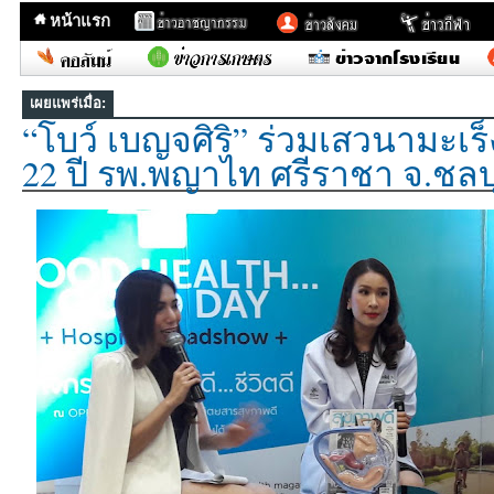
หน้าแรก
เผยแพร่เมื่อ:
“โบว์ เบญจศิริ” ร่วมเสวนามะเร
22 ปี รพ.พญาไท ศรีราชา จ.ชลบุ