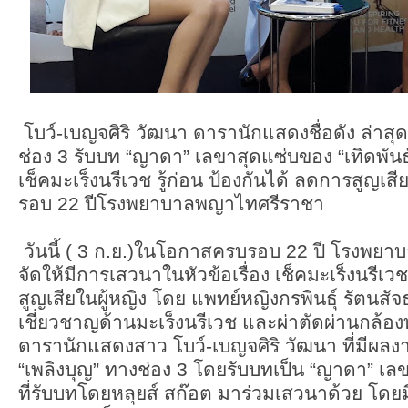
โบว์-เบญจศิริ วัฒนา ดารานักแสดงชื่อดัง ล่าสุ
ช่อง 3 รับบท “ญาดา” เลขาสุดแซ่บของ “เทิดพันธุ
เช็คมะเร็งนรีเวช รู้ก่อน ป้องกันได้ ลดการสูญเ
รอบ 22 ปีโรงพยาบาลพญาไทศรีราชา
วันนี้ ( 3 ก.ย.)ในโอกาสครบรอบ 22 ปี โรงพยา
จัดให้มีการเสวนาในหัวข้อเรื่อง เช็คมะเร็งนรีเวช
สูญเสียในผู้หญิง โดย แพทย์หญิงกรพินธุ์ รัตนสัจธ
เชี่ยวชาญด้านมะเร็งนรีเวช และผ่าตัดผ่านกล้อ
ดารานักแสดงสาว โบว์-เบญจศิริ วัฒนา ที่มีผลงา
“เพลิงบุญ” ทางช่อง 3 โดยรับบทเป็น “ญาดา” เลขา
ที่รับบทโดยหลุยส์ สก๊อต มาร่วมเสวนาด้วย โดยมีผ