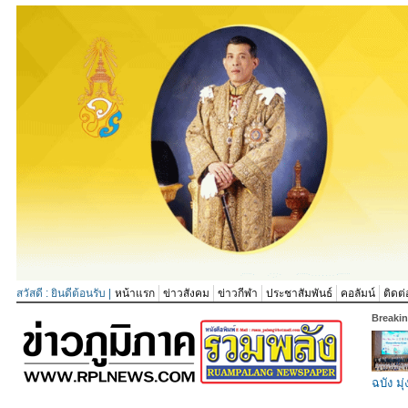
สวัสดี : ยินดีต้อนรับ |
หน้าแรก
ข่าวสังคม
ข่าวกีฬา
ประชาสัมพันธ์
คอลัมน์
ติดต่
Breaki
ฉบัง มุ