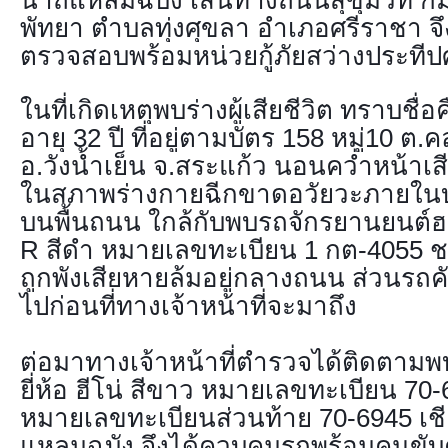
พัทยา ตำบลทุ่งศุขลา อำเภอศรีราช
า จ
ตรวจสอบพร้อมหน่วยกู้ภัยสว่างประทีป
ในที่เกิดเหตุพบร่างผู้เสียชีวิต ทราบชื่
อายุ 32 ปี ที่อยู่ตามบัตร 158 หมู่10 ต.
อ.วังน้ำเย็น จ.สระแก้ว นอนคว่ำหน้าเส
ในสภาพร่างกายฉีกขาดอวัยวะภายใน
บนพื้นถนน ใกล้กับพบรถจักรยานยนต์ฮ
R สีดำ หมายเลขทะเบียน 1 กต-4055 ช
ถูกพังเสียหายล้มอยู่กลางถนน ส่วนรถค
ไปก่อนที่ทางเจ้าหน้าที่จะมาถึง
ต่อมาทางเจ้าหน้าที่ตำรวจได้ติดตามพ
ยี่ห้อ ฮีโน่ สีขาว หมายเลขทะเบียน 70-
หมายเลขทะเบียนส่วนท้าย 70-6945 เชีย
แหลมฉบัง จึงได้ควบคุมรถพร้อมคนขับค