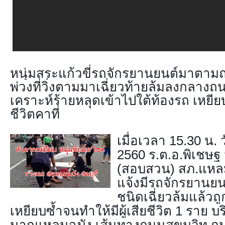
หนุ่มสระแก้วขี่รถจักรยานยนต์มาตามถ
พ่วงที่วิ่งตามมาเฉี่ยวท้ายล้มลงกลางถน
เคราะห์ร้ายหลุดเข้าไปใต้ท้องรถ เหยียบ
ชีวิตคาที่
เมื่อเวลา 15.30 น. ว
2560 ร.ต.อ.พิเชษฐ ม
(สอบสวน) สภ.แหลมฉ
แจ้งมีรถจักรยานยน
ชนิดเฉี่ยวล้มแล้วถ
เหยียบซ้ำจนทำให้มีผู้เสียชีวิต 1 ราย
นาถแหลมฉบัง เส้นทางถนนสุขุมวิท กม.