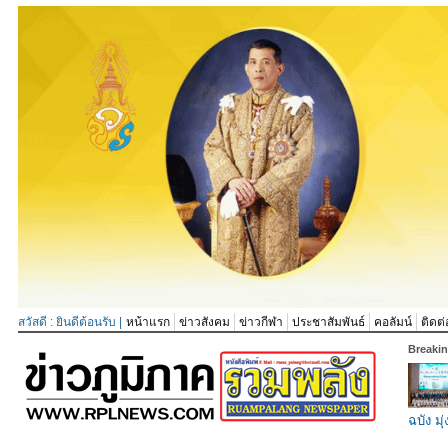
สวัสดี : ยินดีต้อนรับ |
หน้าแรก
ข่าวสังคม
ข่าวกีฬา
ประชาสัมพันธ์
คอลัมน์
ติดต่
Breaki
ฉบัง มุ