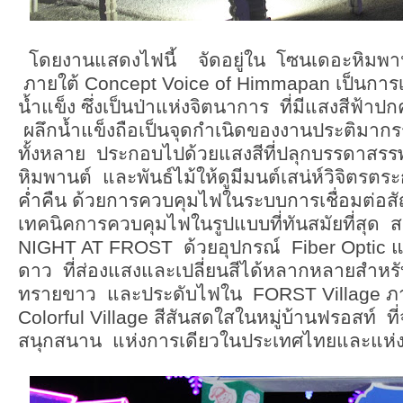
โดยงานแสดงไฟนี้ จัดอยู่ใน โซนเดอะหิมพา
ภายใต้ Concept Voice of Himmapan เป็นการเล่
น้ำแข็ง ซึ่งเป็นป่าแห่งจิตนาการ ที่มีแสงสีฟ้า
ผลึกน้ำแข็งถือเป็นจุดกำเนิดของงานประติมากรร
ทั้งหลาย ประกอบไปด้วยแสงสีที่ปลุกบรรดาสรร
หิมพานต์ และพันธ์ไม้ให้ดูมีมนต์เสน่ห์วิจิตรต
ค่ำคืน ด้วยการควบคุมไฟในระบบการเชื่อมต่อสัญ
เทคนิคการควบคุมไฟในรูปแบบที่ทันสมัยที่สุด
NIGHT AT FROST ด้วยอุปกรณ์ Fiber Optic
ดาว ที่ส่องแสงและเปลี่ยนสีได้หลากหลายสำห
ทรายขาว และประดับไฟใน FORST Village ภ
Colorful Village สีสันสดใสในหมู่บ้านฟรอสท์ ที่
สนุกสนาน แห่งการเดียวในประเทศไทยและแห่