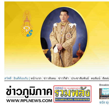
สวัสดี : ยินดีต้อนรับ |
หน้าแรก
ข่าวสังคม
ข่าวกีฬา
ประชาสัมพันธ์
คอลัมน์
ติดต่
Breaki
ฉบัง มุ