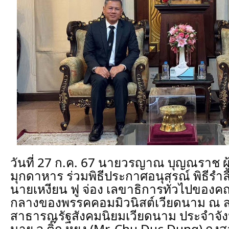
วันที่ 27 ก.ค. 67 นายวรญาณ บุญณราช ผู
มุกดาหาร ร่วมพิธีประกาศอนุสรณ์ พิธีรำ
นายเหงียน ฟู จ่อง เลขาธิการทั่วไปขอ
กลางของพรรคคอมมิวนิสต์เวียดนาม ณ 
สาธารณรัฐสังคมนิยมเวียดนาม ประจำจัง
นาย จู ติ๊ก หยุง (Mr. Chu Duc Dung)
กงส