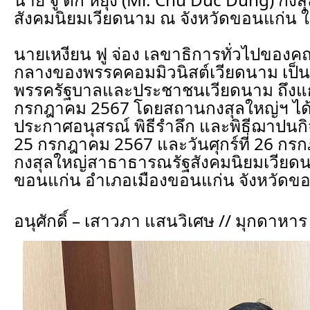
สังคมนิยมเวียดนาม ณ จังหวัดขอนแก่น ใ
นายเหงียน ฟู จ่อง เลขาธิการทั่วไปขอ
กลางของพรรคคอมมิวนิสต์เวียดนาม เป็นผู้
พรรครัฐบาลและประชาชนเวียดนาม ถึงแก่ก
กรกฎาคม 2567 โดยสถานกงสุลใหญ่ฯ ได้ม
ประกาศอนุสรณ์ พิธีรำลึก และพิธีฌาปนกิจ
25 กรกฎาคม 2567 และวันศุกร์ที่ 26 ก
กงสุลใหญ่สาธาธารณรัฐสังคมนิยมเวียดน
ขอนแก่น อำเภอเมืองขอนแก่น จังหวัดข
อนุศักดิ์ – เสาวภา แสนวิเศษ // มุกดาห