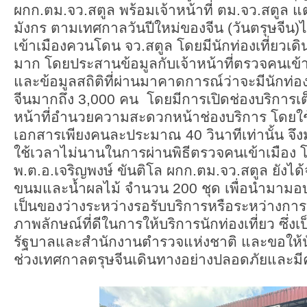
ผกก.ตม.จว.สตูล พร้อมเจ้าหน้าที่ ตม.จว.สตูล แ
มังกร ตามเทศกาลวันปีใหม่ของจีน (วันตรุษจี
เข้าเมืองควนโดน จว.สตูล โดยมีนักท่องเที่ยวเ
มาก โดยประสานข้อมูลกับเจ้าหน้าที่ตรวจคนเข้
และข้อมูลสถิติที่ผ่านมาคาดการณ์ว่าจะมีนักท่อง
จีนมากถึง 3,000 คน โดยมีการเปิดช่องบริการเต
หน้าที่อำนวยความสะดวกหน้าช่องบริการ โดย
เอกสารเพียงคนละประมาณ 40 วินาทีเท่านั้น จึงมั
ใช้เวลาไม่นานในการผ่านพิธีตรวจคนเข้าเมือง
พ.ต.อ.เจริญพงษ์ ขันติโล ผกก.ตม.จว.สตูล ยังได้
ขนมและน้ำผลไม้ จำนวน 200 ชุด เพื่อนำมามอบใ
เป็นของว่างระหว่างรอรับบริการหรือระหว่างการเ
ภาพลักษณ์ที่ดีในการให้บริการนักท่องเที่ยว ซึ่
รัฐบาลและสำนักงานตำรวจแห่งชาติ และขอให้นัก
ช่วงเทศกาลตรุษจีนเดินทางอย่างปลอดภัยและมี