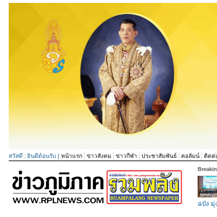
สวัสดี : ยินดีต้อนรับ |
หน้าแรก
ข่าวสังคม
ข่าวกีฬา
ประชาสัมพันธ์
คอลัมน์
ติดต่
Breaki
ฉบัง มุ