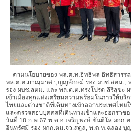
ตามนโยบายของ พล.ต.ท.อิทธิพล อิทธิสารรณ
พล.ต.ต.ภาณุมาศ บุญญลักษม์ รอง ผบช.สตม., 
รอง ผบช.สตม. และ พล.ต.ต.ทรงโปรด สิริสุขะ 
เข้าเมืองทุกแห่งเตรียมความพร้อมในการให้บริกา
ไทยและต่างชาติที่เดินทางเข้าออกประเทศไทยใ
และตรวจสอบบุคคลที่เดินทางเข้าและออกราชอ
วันที่ 10 ก.พ.67 พ.ต.อ.เจริญพงษ์ ขันติโล ผกก.ต
อินทรัศมี รอง ผกก.ตม.จว.สตูล, พ.ต.ท.ฉลอง บุ