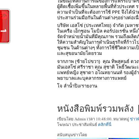
ในขณะที่สถานการณ์ของการแพร่ระบาดของไ
ผู้ติดเชื้อเพิ่มขึ้นในหลายพื้นที่ทั่วประเท
ความจำเป็นที่จะต้องการใช้ PPE จึงได้นำ
ประสานร่วมมือกันในด้านต่างๆอย่างต่อเ
บริษัท เอสโซ่ (ประเทศไทย) จำกัด (มหา
ในเครือ เอ็กซอน โมบิล คอร์ปอเรชั่น หนึ่
จัดจำหน่ายน้ำมันที่มีคุณภาพ รวมถึงผล
ให้ความสำคัญในการดำเนินธุรกิจที่ก้าวไ
ชุมชน ในด้านต่างๆ ทั้งการใช้ชีวิตความ
และสุขอนามัยโดยรวม
จากภาพ (ซ้ายไปขวา)  คุณ ทิพสุคนธ์ ดวงท
มันเอสโซ่ ศรีราชา คุณ สุชาติ โพธิ์วัฒนะเ
แพทย์หญิง สุชาดา อโณทยานนท์ รองผู้
พยาบาลและบุคลากรทางการแพทย์
โจ ลำน้ำปิง/รายงาน
หนังสือพิมพ์รวมพลัง |
เขียนโดย Admin เวลา 10:48:00. หมวดหมู่
ข่าวท
โฆษณา ประชาสัมพันธ์
คลิกที่นี่
สนับสนุนข่าวโดย