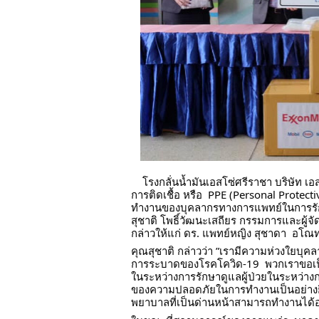
    โรงกลั่นน้ำมันเอสโซ่ศรีราชา บริษัท เอสโซ่ (ประเทศไทย) จำกัด (มหาชน) มอบชุดอุปกรณ์ป้องกัน
การติดเชื้อ หรือ  PPE (Personal Protec
ทำงานของบุคลากรทางการแพทย์ในการรักษา
สุชาติ โพธิ์วัฒนะเสถียร กรรมการและผู้จั
กล่าวให้แก่ ดร. แพทย์หญิง สุชาดา  อโ
คุณสุชาติ กล่าวว่า ”เรามีความห่วงใยบุคล
การระบาดของโรคโควิด-19  พวกเราขอเป็นก
ในระหว่างการรักษาดูแลผู้ป่วยในระหว่างก
ของความปลอดภัยในการทำงานเป็นอย่างยิ่
พยาบาลที่เป็นด่านหน้าสามารถทำงานได้อย