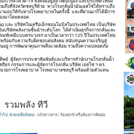
วรัสโควิด-19 ยังคงมีอยู่อย่างต่อเนื่อง และประเทศไทยมี
ศ รวมถึงที่จังหวัดชลบุรีด้วย  ทางโรงกลั่นน้ำมันเอสโซ่ได้ทราบถึง
มามอบให้กับทางโรงพยาบาลในครั้งนี้  และที่ผ่านมาก็ได้มีการ
นื่องมาโดยตลอด
ชน) และ บริษัทในเครือเอ็กซอนโมบิลในประเทศไทย เป็นบริษัท
งในบริษัทพลังงานชั้นนำระดับโลก  ได้ดำเนินธุรกิจการกลั่นและ
ิตภัณฑ์เคมีแบบครบวงจร มาเป็นเวลากว่า 125 ปีในประเทศไทย 
ปพร้อมกับความรับผิดชอบต่อสังคม สนับสนุนความเจริญสู่
เป็นอยู่ การพัฒนาคุณภาพสิ่งแวดล้อม รวมถึงความปลอดภัย
ิพย์  ผู้จัดการประชาสัมพันธ์และบริหารสำนักงานโรงกลั่นน้ำ
สถียร กรรมการและผู้จัดการโรงกลั่น บริษัท เอสโซ่ ฯ ดร. 
อำนวยการโรงพยาบาล โรงพยาบาลชลบุรี พร้อมด้วยตัวแทน
 รวมพลัง ทีวี
ั่วไป
,
ช่วยเหลือสังคม
. แจ้งข่าวสาร / ร้องทุกข์ หรือต้องการติดต่อ