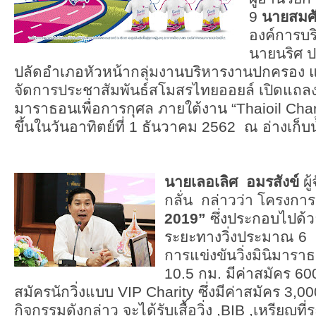
9
นายสมศัก
องค์การบ
นายนริศ ป
ปลัดอำเภอหัวหน้ากลุ่มงานบริหารงานปกครอง และน
จัดการประชาสัมพันธ์สโมสรไทยออยล์ เปิดแถลงข่
มาราธอนเพื่อการกุศล ภายใต้งาน “Thaioil Chari
ขึ้นในวันอาทิตย์ที่ 1 ธันวาคม 2562 ณ อ่างเก็บ
นายเลอเลิศ อมรสังข์
ผู
กลั่น กล่าวว่า โครงก
2019”
ซึ่งประกอบไปด้ว
ระยะทางวิ่งประมาณ 6 
การแข่งขันวิ่งมินิมาร
10.5 กม. มีค่าสมัคร 60
สมัครนักวิ่งแบบ VIP Charity ซึ่งมีค่าสมัคร 3,000 
กิจกรรมดังกล่าว จะได้รับเสื้อวิ่ง ,BIB ,เหรียญที