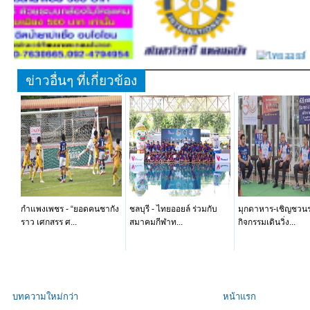
ข่าวอื่นๆ ที่เกี่ยวข้อง
กำแพงเพชร - “ยอดคนชากัง
ชลบุรี - ไทยออยล์ ร่วมกับ
มุกดาหาร-เชิญชวนร
ราว เศกสรร ศ...
สมาคมกีฬาท...
กิจกรรมเดินวิ่ง...
บทความใหม่กว่า
หน้าแรก