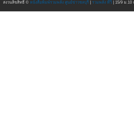
สงวนลิขสิทธิ์ ©
หนังสือพิมพ์รวมพลัง ศูนย์ข่าวชลบุรี
|
รวมพลัง ทีวี
| 15/9 ม.10 