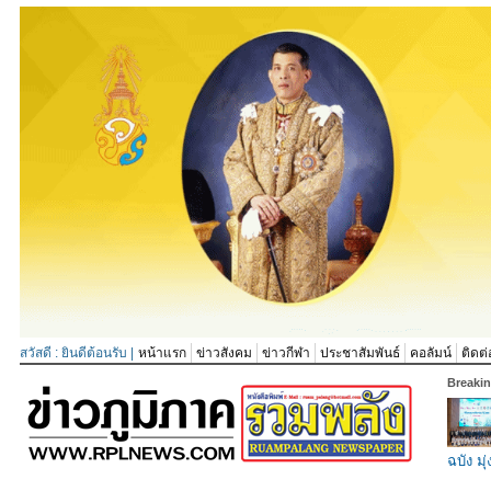
สวัสดี : ยินดีต้อนรับ |
หน้าแรก
ข่าวสังคม
ข่าวกีฬา
ประชาสัมพันธ์
คอลัมน์
ติดต่
Breaki
ฉบัง มุ