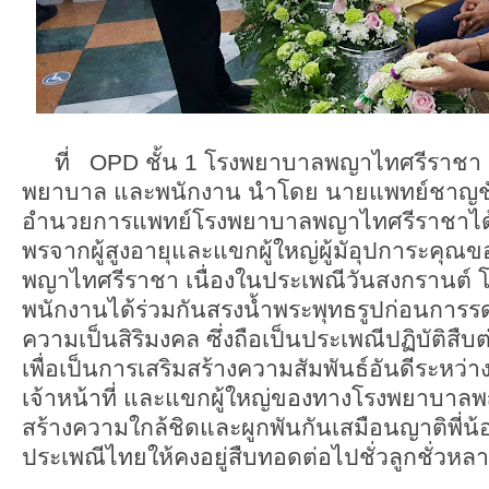
ที่ OPD ชั้น 1 โรงพยาบาลพญาไทศรีราชา ค
พยาบาล และพนักงาน นำโดย นายแพทย์ชาญชัย 
อำนวยการแพทย์โรงพยาบาลพญาไทศรีราชาได้
พรจากผู้สูงอายุและแขกผู้ใหญ่ผู้มัอุปการะคุ
พญาไทศรีราชา เนื่องในประเพณีวันสงกรานต์ 
พนักงานได้ร่วมกันสรงน้ำพระพุทธรูปก่อนการรด
ความเป็นสิริมงคล ซึ่งถือเป็นประเพณีปฏิบัติสื
เพื่อเป็นการเสริมสร้างความสัมพันธ์อันดีระหว่
เจ้าหน้าที่ และแขกผู้ใหญ่ของทางโรงพยาบาลพ
สร้างความใกล้ชิดและผูกพันกันเสมือนญาติพี่น
ประเพณีไทยให้คงอยู่สืบทอดต่อไปชั่วลูกชั่วหล