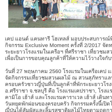
เคป แอนด์ แคนทารี โฮเทลส์ มอบประสบการณ์พิ
กิจกรรม Exclusive Moment ครั้งที่ 2/2017 จัดทร
ระยะยาวโรงแรมในเครือฯ ที่ศรีราชา เที่ยวชมส
เพื่อเป็นการขอบคุณลูกค้าที่ให้ความไว้วางใจ
วันที่ 27 พฤษภาคม 2560 โรงแรมในเครือเคป แ
จัดกิจกรรมเที่ยวชมสวนผลไม้ ณ สวนสุภัทราแลน
ครอบครัวชาวญี่ปุ่นที่เป็นลูกค้าที่พักระยะยาวโ
อ.ศรีราชา จ.ชลบุรี คือ โรงแรมเคปราชา, โรงแ
คามิโอ เฮ้าส์ และโรงแรมคาราเวล เฮ้าส์ เดิน
วันหยุดพักผ่อนของครอบครัว กิจกรรมครั้งนี้เป
ญี่ปุ่นได้สัมผัสและลิ้มรสชาติผลไม้ไทยตามฤดู