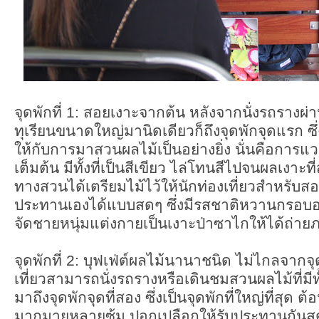
จุดพักที่ 1: สอยเงาะจากต้น หลังจากนั่งรถรางผ่
ทุเรียนขนาดใหญ่มานิดเดียวก็ถึงจุดพักจุดแรก ซึ่งถ
ให้กับการมาสวนผลไม้เป็นอย่างยิ่ง นั่นคือการ
เต็มต้น มีทั้งที่เป็นสีเขียว ไล่โทนสีไปจนผลเงาะที
ทางสวนได้เตรียมไม้ไว้ให้นักท่องเที่ยวสำหรับ
ประทานเองได้แบบสดๆ ซึ่งมีรสชาติหวานกรอบอ
จัดชายหนุ่มแต่งกายเป็นเงาะป่าซาไกให้ได้ถ่ายภา
จุดพักที่ 2: บุฟเฟ่ต์ผลไม้นานาชนิด ไม่ไกลจากจ
เที่ยวสามารถนั่งรถรางหรือเดินชมสวนผลไม้ที่มีทั
มาถึงจุดพักจุดที่สอง ซึ่งเป็นจุดพักที่ใหญ่ที่สุด ต้
มากมายหลายซุ้ม ปอกเปลือกให้รับประทานกันสด