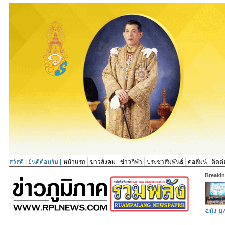
สวัสดี : ยินดีต้อนรับ |
หน้าแรก
ข่าวสังคม
ข่าวกีฬา
ประชาสัมพันธ์
คอลัมน์
ติดต่
Breaki
ฉบัง มุ