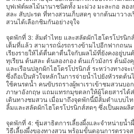
บุฟเฟ่ต์ผลไม้นานาชนิดทั้ง มะม่วง มะละกอ ลองก
สละ สับปะรด ที่ทางสวนเก็บสดๆ จากต้นมาวางเรีย
สวนได้เลือกชิมกันอย่างจุใจ
จุดพักที่ 3: ส้มตำไทย และสลัดผักไฮโดรโปรนิกส์ 
เต็มที่แล้ว สามารถนั่งรถรางข้ามไปอีกฟากถน
เรียงรายให้ได้ตื่นตาตื่นใจกับผลไม้ที่ยังคงอยู่บ
ทุเรียน ต้นสละ ต้นลองกอง ต้นแก้วมังกร ต้นมังคุ
และเรือนปลูกผักไฮโดรโปรนิกส์ ระหว่างทางจะเ
ซึ่งถือเป็นหัวใจหลักในการจ่ายน้ำไปยังหัวรดต
ใช้คนรดน้ำ คนขับรถรางผู้พาเราเข้าชมสวนบอ
ภาษาอังกฤษ แถมแทรกมุขตลกให้ผู้โดยสารได้ส
เดินทางชมสวน เมื่อมาถึงจุดพักนี้มีส้มตำแบบไท
ลิ้มและสลัดผักไฮโดรโปรนิกส์สดๆ ซึ่งเป็นผลผ
จุดพักที่ 4: ซุ้มสาธิตการเลี้ยงผึ้งและจำหน่ายน้ำผึ
วิธีเลี้ยงผึ้งของทางสวน พร้อมขั้นตอนการตรวจสอ