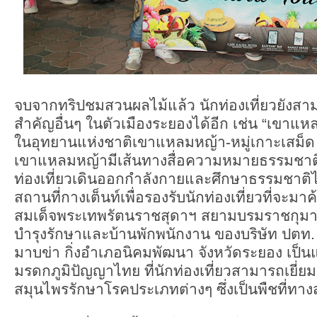
จบจากทริปชมสวนผลไม้แล้ว นักท่องเที่ยวยังส
สำคัญอื่นๆ ในตัวเมืองระยองได้อีก เช่น “เขาแหล
ในอุทยานแห่งชาติเขาแหลมหญ้า-หมู่เกาะเสม็ด จั
เขาแหลมหญ้ามีเส้นทางสื่อความหมายธรรมชาติซึ
ท่องเที่ยวเดินออกกำลังกายและศึกษาธรรมชาติไ
สถานที่กางเต็นท์เพื่อรองรับนักท่องเที่ยวที่จะม
สมเด็จพระเทพรัตนราชสุดาฯ สยามบรมราชกุมารี” 
บำรุงรักษาและบ้านพักพนักงาน ของบริษัท ปตท
มาบข่า กิ่งอำเภอนิคมพัฒนา จังหวัดระยอง เป็น
มรดกภูมิปัญญาไทย ที่นักท่องเที่ยวสามารถเยี่
สมุนไพรรักษาโรคประเภทต่างๆ ซึ่งเป็นพืชที่ทา