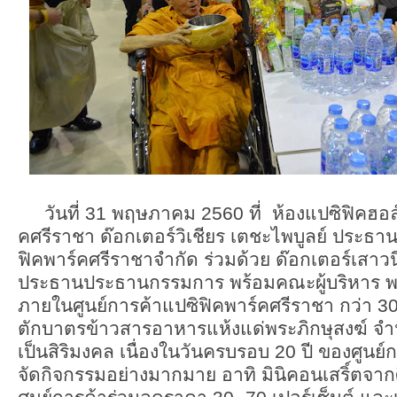
วันที่ 31 พฤษภาคม 2560 ที่ ห้องแปซิฟิคฮอล์
คศรีราชา ด๊อกเตอร์วิเชียร เตชะไพบูลย์ ประธา
ฟิคพาร์คศรีราชาจำกัด ร่วมด้วย ด๊อกเตอร์เสาว
ประธานประธานกรรมการ พร้อมคณะผู้บริหาร พน
ภายในศูนย์การค้าแปซิฟิคพาร์คศรีราชา กว่า 3
ตักบาตรข้าวสารอาหารแห้งแด่พระภิกษุสงฆ์ จำน
เป็นสิริมงคล เนื่องในวันครบรอบ 20 ปี ของศูนย์การ
จัดกิจกรรมอย่างมากมาย อาทิ มินิคอนเสริ์ตจากศิลป