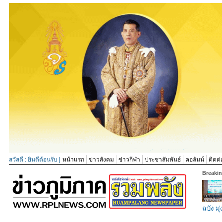
สวัสดี : ยินดีต้อนรับ |
หน้าแรก
ข่าวสังคม
ข่าวกีฬา
ประชาสัมพันธ์
คอลัมน์
ติดต่
Breaki
ฉบัง มุ