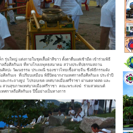
รุ่นใหญ่ แต่งกายในชุดเสื้อผ้าสีขาว ตั้งตาตื่นแต่เช้ามืด เข้าร่วมพิธี
ศกาลถือศีลกินเจ ที่ทางโรงเจพุทธสมาคม สว่างประทีปธรรมสถาน
บสานศิลปะ วัฒนธรรม ประเพณี ของชาวไทยเชื้อสายจีน ซึ่งพิธีกรรมดัง
ถือศีลกินเจ ที่เปรียบเสมือน พิธีปิดฉากงานเทศกาลถือศีลกินเจ ประจำปี
วน และกระถางธูป ไปรอบเขต เทศบาลเมืองศรีราชา ผ่านตลาดสด และ
เวณ สวนสุขภาพเทศบาลเมืองศรีราชา คณะพระสงฆ์ ร่วมสวดมนต์
นเทศกาลถือศีลกินเจ ปีนี้อย่างเป็นทางการ