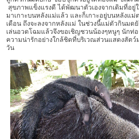
สุขภาพแข็งแรงดี ได้พัฒนาตัวเองจากเดิมที่อยู่ใต้
มาเกาะบนหลังแม่แล้ว และก็เกาะอยู่บนหลังแม่
เดือน ถึงจะลงจากหลังแม่ ในช่วงนี้แม่ตัวกินมด
เล่นอวดโฉมแล้วจึงขอเชิญชวนน้องๆหนูๆ นักท่
ความน่ารักอย่างใกล้ชิดที่บริเวณส่วนแสดงสัตว์ม
วัน