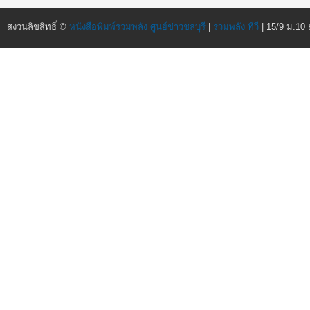
สงวนลิขสิทธิ์ ©
หนังสือพิมพ์รวมพลัง ศูนย์ข่าวชลบุรี
|
รวมพลัง ทีวี
| 15/9 ม.10 