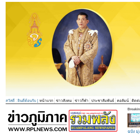
สวัสดี : ยินดีต้อนรับ |
หน้าแรก
ข่าวสังคม
ข่าวกีฬา
ประชาสัมพันธ์
คอลัมน์
ติดต่
Breaki
ฉบัง มุ