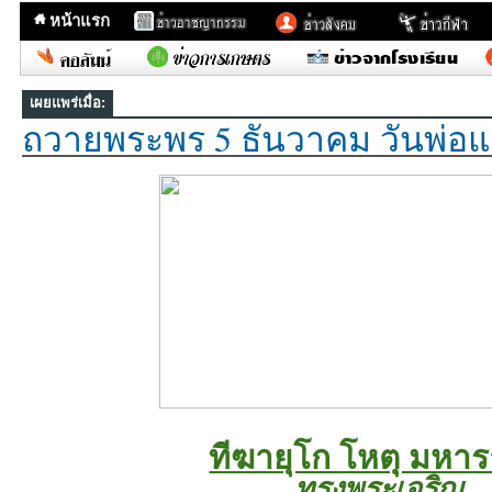
หน้าแรก
เผยแพร่เมื่อ:
ถวายพระพร 5 ธันวาคม วันพ่อแ
ทีฆายุโก โหตุ มหา
ทรงพระเจริญ