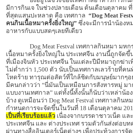
มีการกินเจ ในช่วงปลายเดือน ต้นเดือนตุลาคม ที
ที่สุดแสนปะหลาด คือ เทศกาล
“Dog Meat Fes
คนกินเนื้อหมาครั้งยิ่งใหญ”
ซึ่งจะมีการนำน้อง
อาหารกับแบบสดๆเลยทีเดียว
Dog Meat Festval เทศกาลกินหมา มหกรร
เนื้อหมาครั้งยิ่งใหญ่ใน ประเทศจีน งานนี้ถูกจัดขึ้
ที่เมืองจินหัว ประเทศจีน ในแต่ละปีมีหมาถูกฆ่า
ไม่ต่ำกว่า 1,500 ตัว นับเป็นเทศกาลเลวร้ายที่ค
โหดร้าย ทารุณต่อสัตว์ที่ใกล้ชิดกับมนุษย์มากๆ
มีคนกล่าวว่า “นี่มันเป็นเหมือนการสังหารหมู่ มากก
แบบงานเทศกาล” แต่ทั้งนี้ทั้งนั้นก็นับว่าเหล่าน้อ
บ้าง ดูเหมือนว่า Dog Meat Festval เทศกาลกินหมา
กำหนดการจะจัดขึ้นในวันที่ 18 เดือนตุลาคม
20
เป็นที่เรียบร้อยแล้ว
เนื่องจากบรรดาชาวเน็ต และ 
ประเทศจีน และ ต่างประเทศ รวมตัวกันส่งต่อบทค
ผ่านทางสื่ออินเตอร์เน็ตต่างๆ เพื่อประท้วงการ