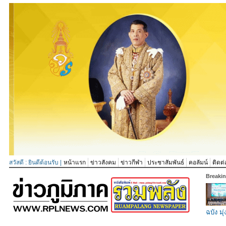
สวัสดี : ยินดีต้อนรับ |
หน้าแรก
ข่าวสังคม
ข่าวกีฬา
ประชาสัมพันธ์
คอลัมน์
ติดต่
Breaki
ฉบัง มุ