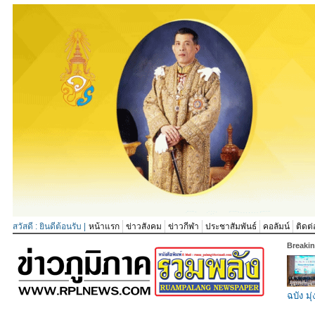
สวัสดี : ยินดีต้อนรับ |
หน้าแรก
ข่าวสังคม
ข่าวกีฬา
ประชาสัมพันธ์
คอลัมน์
ติดต่
Breaki
ฉบัง มุ