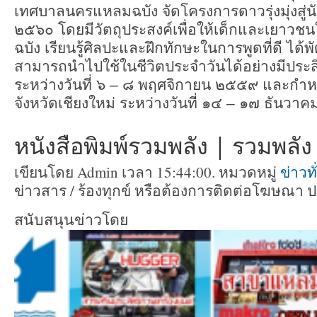
เทศบาลนครแหลมฉบัง จัดโครงการดาวรุ่งมุ่งสู
๒๕๖๐ โดยมีวัตถุประสงค์เพื่อให้เด็กและเยา
ฉบัง เรียนรู้ศิลปะและฝึกทักษะในการพูดที่ดี ได
สามารถนำไปใช้ในชีวิตประจำวันได้อย่างมีประสิท
ระหว่างวันที่ ๖ – ๘ พฤศจิกายน ๒๕๕๙ และกำ
จังหวัดเชียงใหม่ ระหว่างวันที่ ๑๔ – ๑๗ ธันว
หนังสือพิมพ์รวมพลัง | รวมพลัง ท
เขียนโดย Admin เวลา 15:44:00. หมวดหมู่
ข่าวท
ข่าวสาร / ร้องทุกข์ หรือต้องการติดต่อโฆษณา 
สนับสนุนข่าวโดย