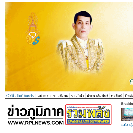
สวัสดี : ยินดีต้อนรับ |
หน้าแรก
ข่าวสังคม
ข่าวกีฬา
ประชาสัมพันธ์
คอลัมน์
ติดต่
Breaki
ฉบัง มุ